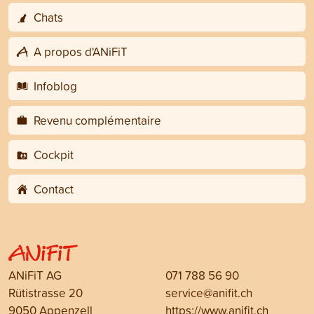
Chats
A propos d'ANiFiT
Infoblog
Revenu complémentaire
Cockpit
Contact
ANiFiT AG
071 788 56 90
Rütistrasse 20
service@anifit.ch
9050 Appenzell
https://www.anifit.ch