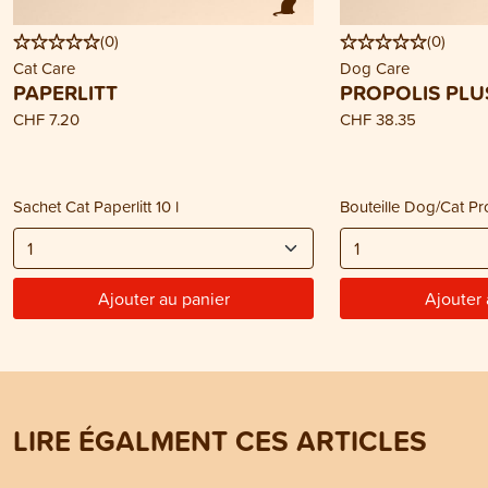
(
0
)
(
0
)
Cat Care
Dog Care
PAPERLITT
PROPOLIS PLU
CHF 7.20
CHF 38.35
Sachet Cat Paperlitt 10 l
Bouteille Dog/Cat Pr
Ajouter au panier
Ajouter 
LIRE ÉGALMENT CES ARTICLES