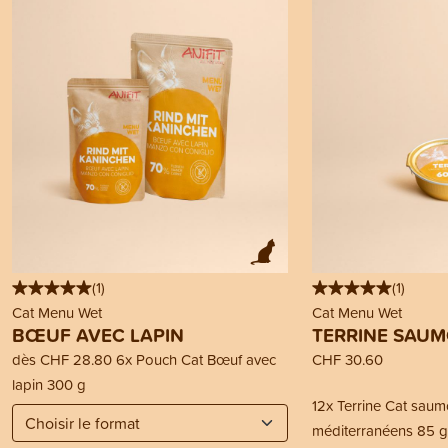
(
1
)
(
1
)
Cat Menu Wet
Cat Menu Wet
BŒUF AVEC LAPIN
TERRINE SAU
dès
CHF 28.80
6x Pouch Cat Bœuf avec
CHF 30.60
lapin 300 g
12x Terrine Cat sau
méditerranéens 85 g