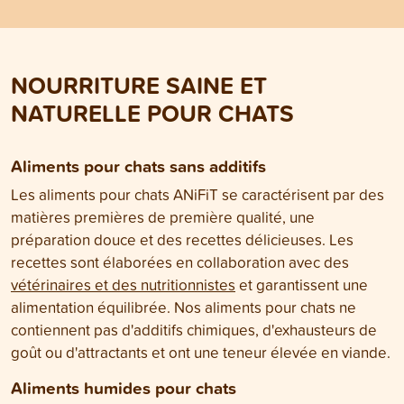
nutritionnels de votre chat et pour
des gourmets et i
choisir si la nourriture sèche ou la
préférences très i
nourriture humide est la plus
matière de nourrit
adaptée. Dans cet article, vous
certains chats aime
NOURRITURE SAINE ET
découvrirez quels sont les principes
d'autres préfèren
d’une alimentation adaptée à la
nourriture. Dans c
NATURELLE POUR CHATS
nature du chat et quel type de
vous découvrirez
nutrition respecte le mieux ses
changement de no
besoins naturels.
étape, en favorisan
bien-être de votre
Aliments pour chats sans additifs
Les aliments pour chats ANiFiT se caractérisent par des
matières premières de première qualité, une
préparation douce et des recettes délicieuses. Les
recettes sont élaborées en collaboration avec des
vétérinaires et des nutritionnistes
et garantissent une
alimentation équilibrée. Nos aliments pour chats ne
contiennent pas d'additifs chimiques, d'exhausteurs de
goût ou d'attractants et ont une teneur élevée en viande.
Aliments humides pour chats