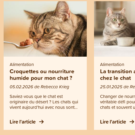
Alimentation
Alimentation
Croquettes ou nourriture
La transition
humide pour mon chat ?
chez le chat
05.02.2026 de Rebecca Krieg
25.01.2025 de Re
Saviez-vous que le chat est
Changer de nourri
originaire du désert ? Les chats qui
véritable défi po
vivent aujourd’hui avec nous sont
chats et souvent 
génétiquement encore très proches
patience pour leur
de leur ancêtre, le chat sauvage
Que ce soit par h
Lire l'article
Lire l'article
africain (Felis silvestris lybica). Cette
gourmandise ou pa
information est essentielle pour
chats n'en font qu'
mieux comprendre les besoins
s'agit de manger. 