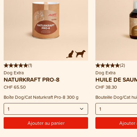
(
1
)
(
2
)
Dog Extra
Dog Extra
NATURKRAFT PRO-8
HUILE DE SA
CHF 65.50
CHF 38.30
Boîte Dog/Cat Naturkraft Pro-8 300 g
Bouteille Dog/Cat h
Ajouter au panier
Ajouter 