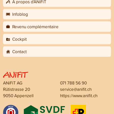
A propos d'ANiFiT
Infoblog
Revenu complémentaire
Cockpit
Contact
ANiFiT AG
071 788 56 90
Rütistrasse 20
service@anifit.ch
9050 Appenzell
https://www.anifit.ch