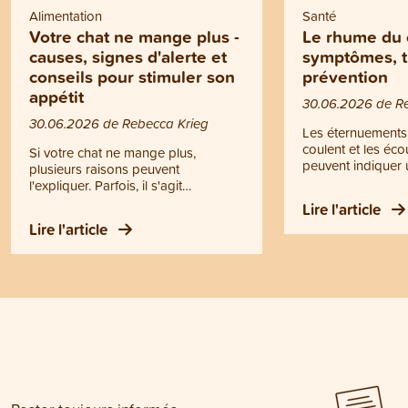
Alimentation
Santé
Votre chat ne mange plus -
Le rhume du 
causes, signes d'alerte et
symptômes, t
conseils pour stimuler son
prévention
appétit
30.06.2026 de R
30.06.2026 de Rebecca Krieg
Les éternuements,
coulent et les éc
Si votre chat ne mange plus,
peuvent indiquer 
plusieurs raisons peuvent
Il ne s’agit toutef
l'expliquer. Parfois, il s'agit
rhume, mais d’un
simplement d'un comportement
Lire l'article
contagieuse des v
passager. Dans d'autres cas, une
Lire l'article
supérieures. Le r
perte d'appétit peut être le signe
devenir dangereux
d'un problème de santé. Mais
chatons, les chats
quand quelques gestes simples
animaux affaiblis.
suffisent-ils à stimuler son appétit, et
d’écoulements pur
quand faut-il consulter un vétérinaire
difficultés respira
? Vous trouverez les réponses à ces
d’appétit ou de gr
questions dans cet article.
chat devrait être
vétérinaire.